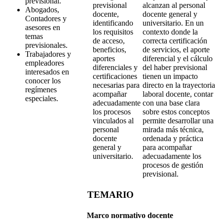
previsional.
previsional
alcanzan al personal
Abogados,
docente,
docente general y
Contadores y
identificando
universitario. En un
asesores en
los requisitos
contexto donde la
temas
de acceso,
correcta certificación
previsionales.
beneficios,
de servicios, el aporte
Trabajadores y
aportes
diferencial y el cálculo
empleadores
diferenciales y
del haber previsional
interesados ​​​​en
certificaciones
tienen un impacto
conocer los
necesarias para
directo en la trayectoria
regímenes
acompañar
laboral docente, contar
especiales.
adecuadamente
con una base clara
los procesos
sobre estos conceptos
vinculados al
permite desarrollar una
personal
mirada más técnica,
docente
ordenada y práctica
general y
para acompañar
universitario.
adecuadamente los
procesos de gestión
previsional.
TEMARIO
Marco normativo docente