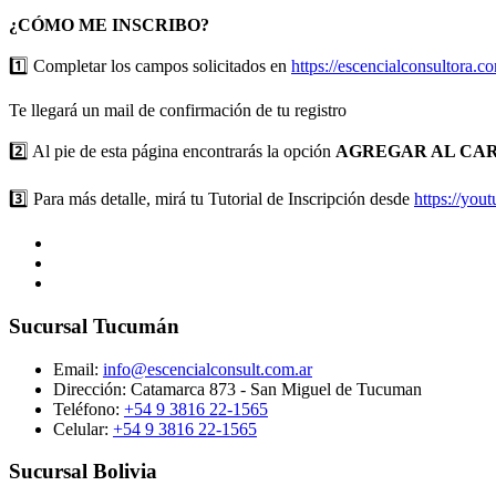
¿CÓMO ME INSCRIBO?
1️⃣ Completar los campos solicitados en
https://escencialconsultora.co
Te llegará un mail de confirmación de tu registro
2️⃣ Al pie de esta página encontrarás la opción
AGREGAR AL CA
3️⃣ Para más detalle, mirá tu Tutorial de Inscripción desde
https://yo
Sucursal Tucumán
Email:
info@escencialconsult.com.ar
Dirección: Catamarca 873 - San Miguel de Tucuman
Teléfono:
+54 9 3816 22-1565
Celular:
+54 9 3816 22-1565
Sucursal Bolivia