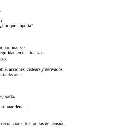
.
a?
: ¿Por qué importa?
ionar finanzas.
guridad en tus finanzas.
azo.
iable, acciones, cedears y derivados.
 stablecoins.
ejorarlo.
estionar deudas.
 revolucionar los fondos de pensión.