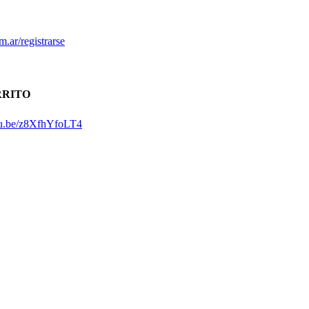
m.ar/registrarse
RRITO
utu.be/z8XfhYfoLT4