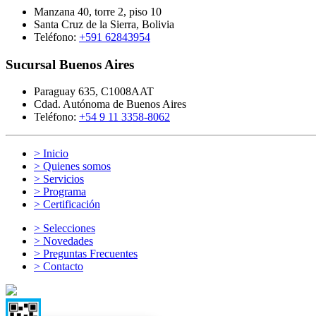
Manzana 40, torre 2, piso 10
Santa Cruz de la Sierra, Bolivia
Teléfono:
+591 62843954
Sucursal Buenos Aires
Paraguay 635, C1008AAT
Cdad. Autónoma de Buenos Aires
Teléfono:
+54 9 11 3358-8062
> Inicio
> Quienes somos
> Servicios
> Programa
> Certificación
> Selecciones
> Novedades
> Preguntas Frecuentes
> Contacto