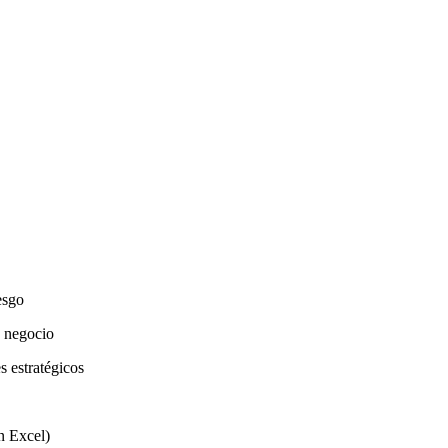
esgo
e negocio
s estratégicos
n Excel)