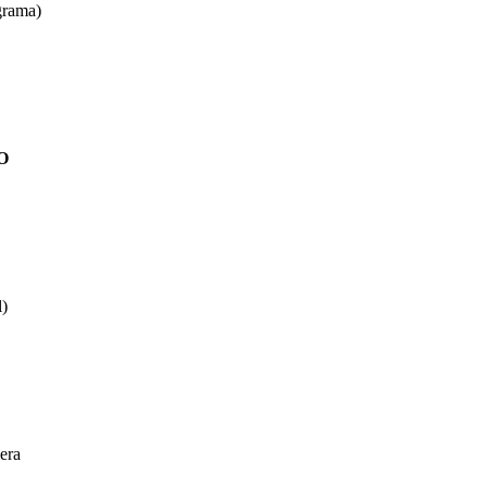
grama)
O
)
era