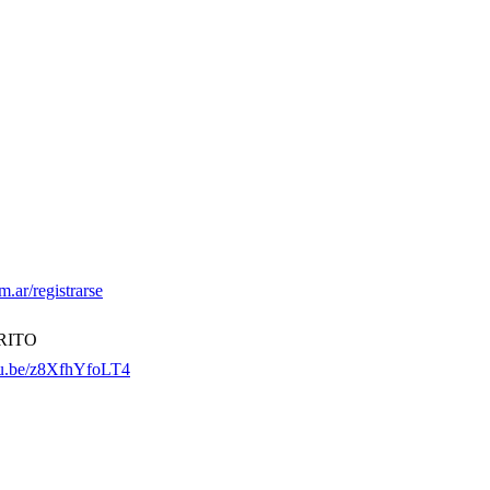
m.ar/registrarse
RRITO
tu.be/z8XfhYfoLT4